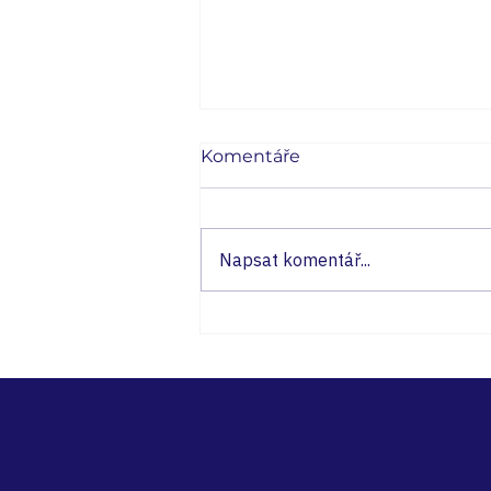
Komentáře
Napsat komentář...
10 Futuristic Trends for
Coworking Spaces in 2023