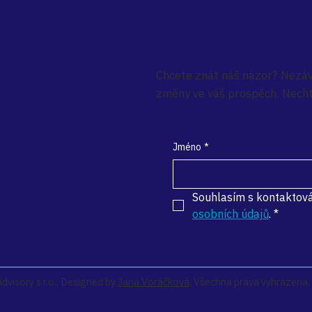
Skutečně 
nejvýhodn
Chcete znát náš názor? Nezá
změny ve váš prospěch. Nech
Jméno
*
Souhlasím s kontaktov
osobních údajů
.
*
isory s.r.o.. Designed by
Jana Voráčková
. Všechna práva vyhrazena.