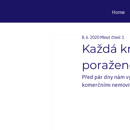
Home
8. 6. 2020
Minut čtení: 1
Každá kr
poražené
Před pár dny nám v
komerčními nemovit