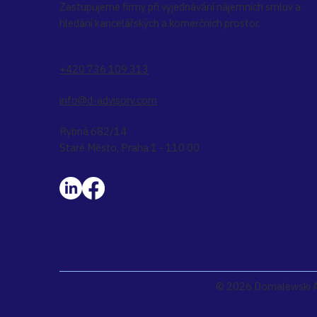
Zastupujeme firmy při vyjednávání nájemních smluv a
hledání kancelářských a komerčních prostor.
+420 736 109 313
info@d-advisory.com
Rybná 682/14
Staré Město, Praha 1 - 110 00
© 2026 Domalewski Adv