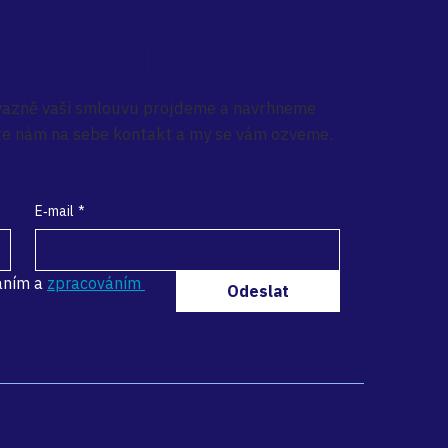
máte
ější smlouvu?
vazně vaši smlouvu projdeme a navrhneme
te nám na sebe kontakt a my se vám ozveme.
E‑mail
*
áním a 
zpracováním 
Odeslat