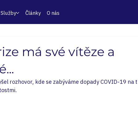
Služby
Články
O nás
ize má své vítěze a
...
yšel rozhovor, kde se zabýváme dopady COVID-19 na tr
ostmi.