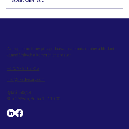
Napsat komentář...
ANALYSIS: TOP 10 WORKPLACE
TRENDS FOR 2023
Zastupujeme firmy při vyjednávání nájemních smluv a hledání
kancelářských a komerčních prostor.
+420 736 109 313
info@d-advisory.com
Rybná 682/14
Staré Město, Praha 1 - 110 00