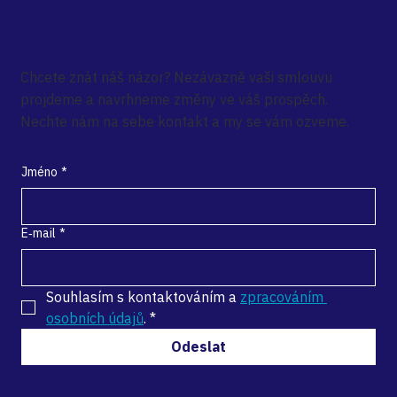
Skutečně máte nejvýhodnější
smlouvu?
Chcete znát náš názor? Nezávazně vaši smlouvu
projdeme a navrhneme změny ve váš prospěch.
Nechte nám na sebe kontakt a my se vám ozveme.
Jméno
*
E‑mail
*
Souhlasím s kontaktováním a 
zpracováním 
osobních údajů
.
*
Odeslat