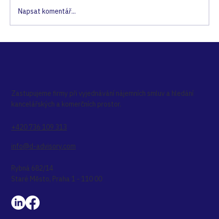
Napsat komentář...
Zastupování nájemců v roce 2020 –
jak správně zvolit vybavení kanceláře
Zastupujeme firmy při vyjednávání nájemních smluv a hledání
kancelářských a komerčních prostor.
+420 736 109 313
info@d-advisory.com
Rybná 682/14
Staré Město, Praha 1 - 110 00