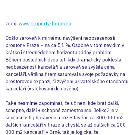
zdroj: 
www.property-forum.eu
Došlo zároveň k mírnému navýšení neobsazenosti 
prostor v Praze – na ca 5,1 %. Osobně v tom nevidím v 
krátko i střednědobém horizontu žádný problém. 
Během posledních dvou let, kdy dramaticky poklesla 
neobsazenost kanceláří a zároveň se zvýšila cena 
kanceláří, většina firem saturovala svoje požadavky na 
prostorovou expanzi, či zvýšení uživatelského standardu 
kanceláří (=stěhování do nového).
Také nesmíme zapomínat, že už není kde brát další, 
schopné, další + schopné zaměstnance. Jelikož je v 
současnosti připraveno a rozestavěno ca 300 000 m2 
dalších kanceláří v Praze a chystá se až dalších ca 200 
000 m2 kanceláří v Brně, tak je logické, že 