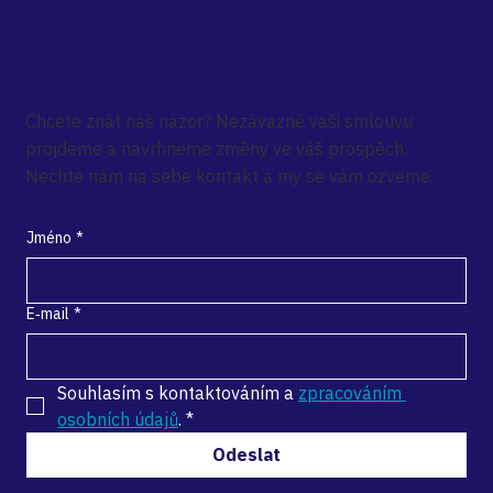
Skutečně máte nejvýhodnější
smlouvu?
Chcete znát náš názor? Nezávazně vaši smlouvu
projdeme a navrhneme změny ve váš prospěch.
Nechte nám na sebe kontakt a my se vám ozveme.
Jméno
*
E‑mail
*
Souhlasím s kontaktováním a 
zpracováním 
osobních údajů
.
*
Odeslat