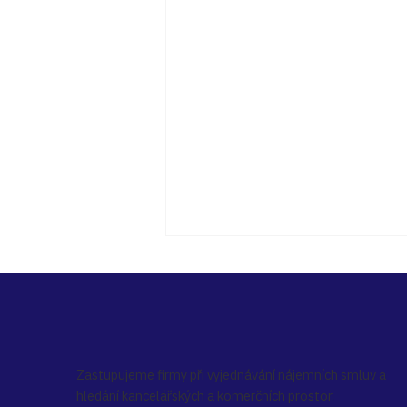
Zastupujeme firmy při vyjednávání nájemních smluv a
hledání kancelářských a komerčních prostor.