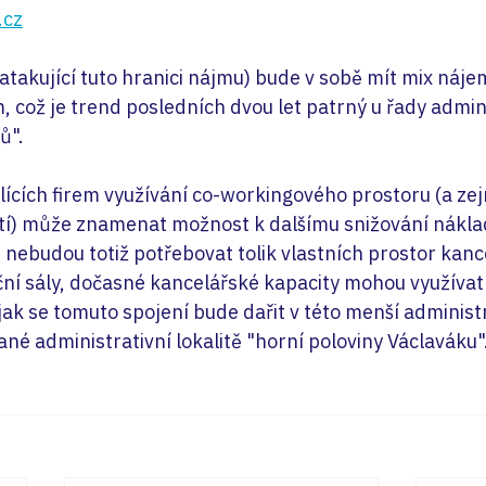
.cz
atakující tuto hranici nájmu) bude v sobě mít mix náje
 což je trend posledních dvou let patrný u řady admini
ů".
dlících firem využívání co-workingového prostoru (a ze
tí) může znamenat možnost k dalšímu snižování nákla
 nebudou totiž potřebovat tolik vlastních prostor kance
ní sály, dočasné kancelářské kapacity mohou využívat 
jak se tomuto spojení bude dařit v této menší administ
ované administrativní lokalitě "horní poloviny Václaváku"