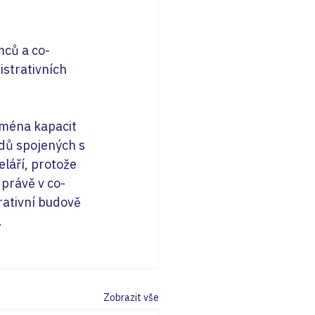
mců a co-
strativních 
jména kapacit 
dů spojených s 
láří, protože 
právě v co-
rativní budově 
.
Zobrazit vše