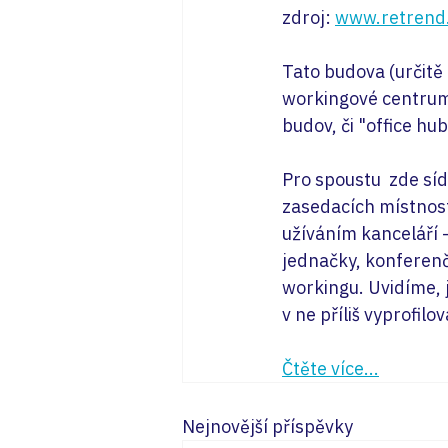
zdroj: 
www.retrend
Tato budova (určitě 
workingové centrum,
budov, či "office hub
Pro spoustu  zde sí
zasedacích místnos
užíváním kanceláří -
jednačky, konferenč
workingu. Uvidíme, 
v ne příliš vyprofil
Čtěte více...
Nejnovější příspěvky