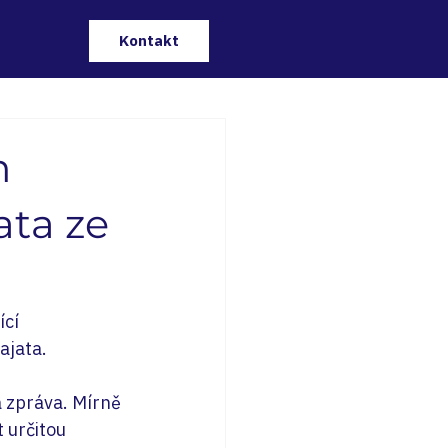
Kontakt
m
ata ze
cí 
ajata.
 zpráva. Mírně 
 určitou 