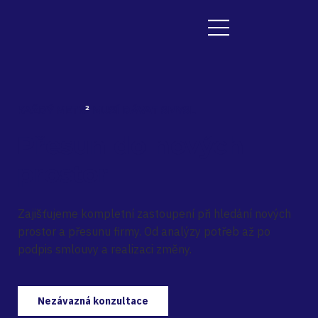
KAŽDÝ METR
²
MUSÍ DÁVAT SMYSL
Přesun do nových
prostor
Zajišťujeme kompletní zastoupení při hledání nových
prostor a přesunu firmy. Od analýzy potřeb až po
podpis smlouvy a realizaci změny.