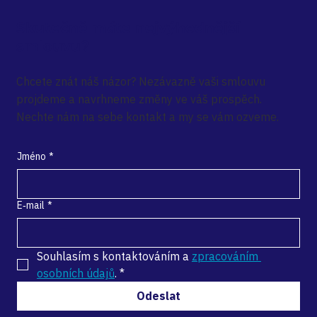
Skutečně máte nejvýhodnější
smlouvu?
Chcete znát náš názor? Nezávazně vaši smlouvu
projdeme a navrhneme změny ve váš prospěch.
Nechte nám na sebe kontakt a my se vám ozveme.
Jméno
*
E‑mail
*
Souhlasím s kontaktováním a 
zpracováním 
osobních údajů
.
*
Odeslat