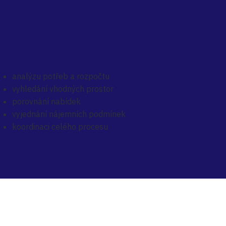
KAŽDÝ METR
²
MUSÍ DÁVAT SMYSL
Co pro vás řešíme
analýzu potřeb a rozpočtu
vyhledání vhodných prostor
porovnání nabídek
vyjednání nájemních podmínek
koordinaci celého procesu