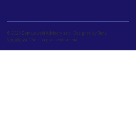
© 2026 Domalewski Advisory s.r.o.. Designed by
Jana
Voráčková
. Všechna práva vyhrazena.