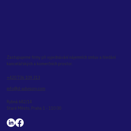
Zastupujeme firmy při vyjednávání nájemních smluv a hledání
kancelářských a komerčních prostor.
+420 736 109 313
info@d-advisory.com
Rybná 682/14
Staré Město, Praha 1 - 110 00